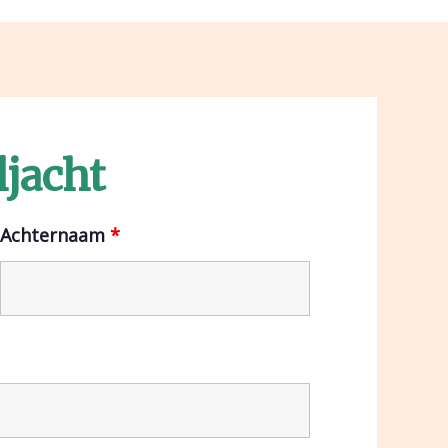
ljacht
Achternaam
*