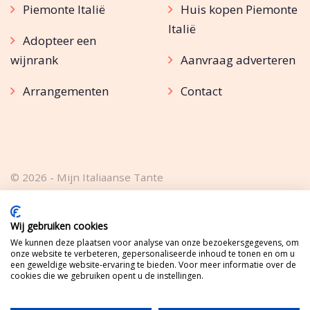
Piemonte Italië
Huis kopen Piemonte
Italië
Adopteer een
wijnrank
Aanvraag adverteren
Arrangementen
Contact
© 2026 - Mijn Italiaanse Tante
Strada Drotte 8 14055 Costigliole d'Asti (AT)
Algemene voorwaarden
Privacybeleid
Disclaimer
Wij gebruiken cookies
We kunnen deze plaatsen voor analyse van onze bezoekersgegevens, om
WordPress website
onze website te verbeteren, gepersonaliseerde inhoud te tonen en om u
een geweldige website-ervaring te bieden. Voor meer informatie over de
cookies die we gebruiken opent u de instellingen.