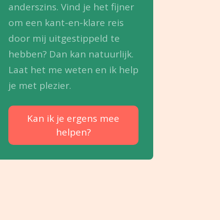
anderszins. Vind je het fijner
om een kant-en-klare reis
door mij uitgestippeld te
hebben? Dan kan natuurlijk.
Laat het me weten en ik help
je met plezier.
Kan ik je ergens mee
helpen?