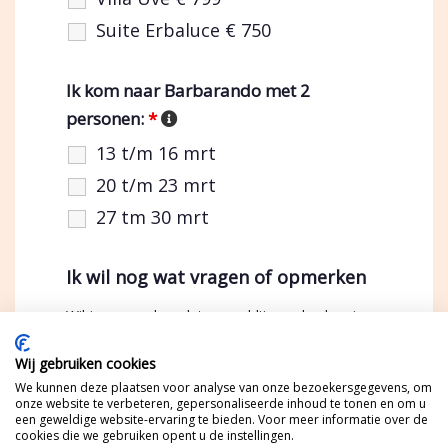
Suite Erbaluce € 750
Ik kom naar Barbarando met 2
personen:
*
13 t/m 16 mrt
20 t/m 23 mrt
27 tm 30 mrt
Ik wil nog wat vragen of opmerken
Wil je een andere datum verblijven, dan kun je
dat hier aangeven. Barbando is op zaterdag.
Wij gebruiken cookies
Het verblijf is minimaal 3 nachten.
We kunnen deze plaatsen voor analyse van onze bezoekersgegevens, om
onze website te verbeteren, gepersonaliseerde inhoud te tonen en om u
een geweldige website-ervaring te bieden. Voor meer informatie over de
cookies die we gebruiken opent u de instellingen.