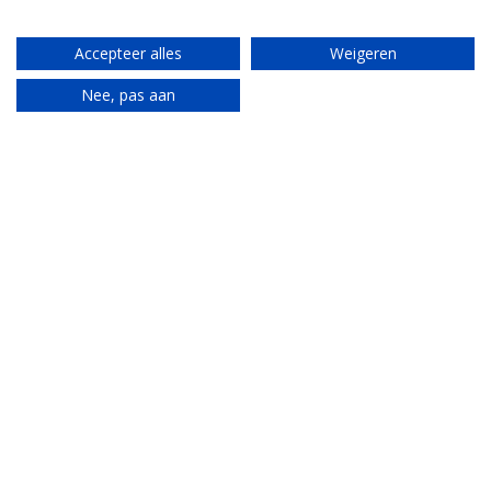
Accepteer alles
Weigeren
Nee, pas aan
Translate
Ik ga akkoord met de
algemene, reis en
verblijfsvoorwaarden
*