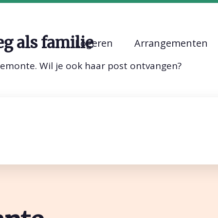
Vragen & contact
Over tant
g als familie
Logeren
Arrangementen
iemonte. Wil je ook haar post ontvangen?