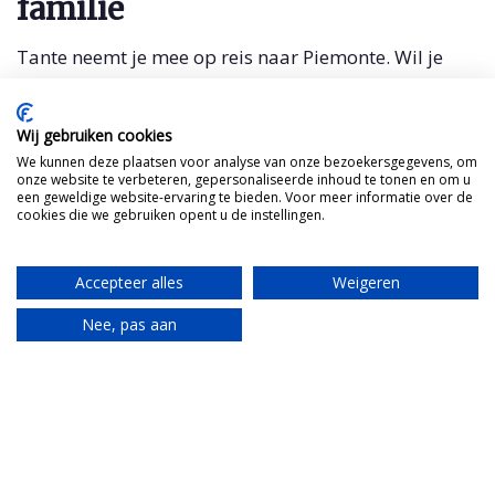
familie
Tante neemt je mee op reis naar Piemonte. Wil je
ook haar post ontvangen?
Wij gebruiken cookies
We kunnen deze plaatsen voor analyse van onze bezoekersgegevens, om
onze website te verbeteren, gepersonaliseerde inhoud te tonen en om u
een geweldige website-ervaring te bieden. Voor meer informatie over de
cookies die we gebruiken opent u de instellingen.
Accepteer alles
Weigeren
Nee, pas aan
Translate
Mijn Italiaanse Tante
Bel met Xandra Derks