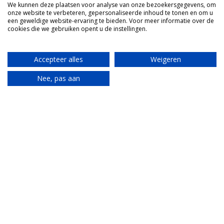
We kunnen deze plaatsen voor analyse van onze bezoekersgegevens, om
dieetwensen kun je hier kwijt.
*
onze website te verbeteren, gepersonaliseerde inhoud te tonen en om u
een geweldige website-ervaring te bieden. Voor meer informatie over de
cookies die we gebruiken opent u de instellingen.
Accepteer alles
Weigeren
Nee, pas aan
Translate
Ik ga akkoord met de
algemene, reis en
verblijfsvoorwaarden
*