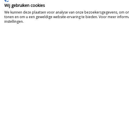
Wij gebruiken cookies
We kunnen deze plaatsen voor analyse van onze bezoekersgegevens, om onz
tonen en om u een geweldige website-ervaring te bieden. Voor meer informa
instellingen.
Translate
Kom als vriend, ga we
Tante neemt je mee op reis naar P