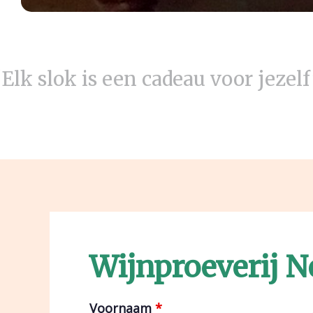
“Elk slok is een cadeau voor jezelf
Wijnproeverij N
Voornaam
*