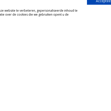
Accepteer
e website te verbeteren, gepersonaliseerde inhoud te
tie over de cookies die we gebruiken opent u de
g als familie
iemonte. Wil je ook haar post ontvangen?