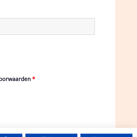
voorwaarden
*