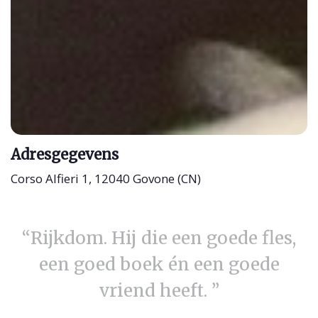
Adresgegevens
Corso Alfieri 1, 12040 Govone (CN)
“Rijkdom. Hij die een goede fles,
een goed boek én een goede
vriend heeft. ”