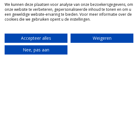
We kunnen deze plaatsen voor analyse van onze bezoekersgegevens, om
onze website te verbeteren, gepersonaliseerde inhoud te tonen en om u
Ik wil de volgende tijd
*
een geweldige website-ervaring te bieden. Voor meer informatie over de
cookies die we gebruiken opent u de instellingen.
Maandag t/m vrijdag 10.00 uur
Maandag t/m vrijdag 14.00 uur
Accepteer alles
Weigeren
Zaterdag 10.00 uur
Nee, pas aan
Translate
Ja, ik neem gelijk mijn doos wijn
mee
Ik wil nog wat vragen of opmerken