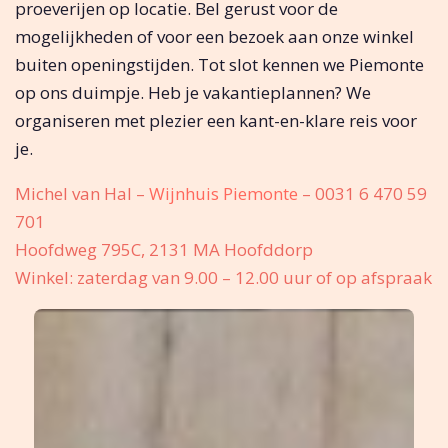
proeverijen op locatie. Bel gerust voor de
mogelijkheden of voor een bezoek aan onze winkel
buiten openingstijden. Tot slot kennen we Piemonte
op ons duimpje. Heb je vakantieplannen? We
organiseren met plezier een kant-en-klare reis voor
je.
Michel van Hal –
Wijnhuis Piemonte
– 0031 6 470 59
701
Hoofdweg 795C, 2131 MA Hoofddorp
Winkel: zaterdag van 9.00 – 12.00 uur of op afspraak