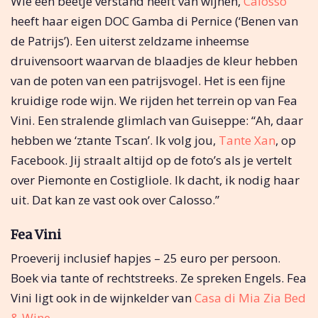
Wie een beetje verstand heeft van wijnen,
Calosso
heeft haar eigen DOC Gamba di Pernice (‘Benen van
de Patrijs’). Een uiterst zeldzame inheemse
druivensoort waarvan de blaadjes de kleur hebben
van de poten van een patrijsvogel. Het is een fijne
kruidige rode wijn. We rijden het terrein op van Fea
Vini. Een stralende glimlach van Guiseppe: “Ah, daar
hebben we ‘ztante Tscan’. Ik volg jou,
Tante Xan
, op
Facebook. Jij straalt altijd op de foto’s als je vertelt
over Piemonte en Costigliole. Ik dacht, ik nodig haar
uit. Dat kan ze vast ook over Calosso.”
Fea Vini
Proeverij inclusief hapjes – 25 euro per persoon.
Boek via tante of rechtstreeks. Ze spreken Engels. Fea
Vini ligt ook in de wijnkelder van
Casa di Mia Zia Bed
& Wine.