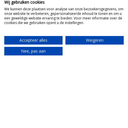
Wij gebruiken cookies
We kunnen deze plaatsen voor analyse van onze bezoekersgegevens, om
onze website te verbeteren, gepersonaliseerde inhoud te tonen en om u
een geweldige website-ervaring te bieden. Voor meer informatie over de
cookies die we gebruiken opent u de instellingen.
Accepteer alles
Weigeren
Nee, pas aan
Translate
Musea
La Zizzola – casa dei Braidesi
Museo Civicodi Archeologia – Palazzo Traversa
Museo Giocattolo – speelgoedmuseum