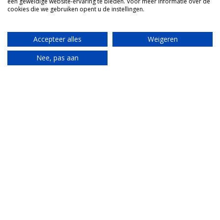
een geweldige website-ervaring te bieden. Voor meer informatie over de
cookies die we gebruiken opent u de instellingen.
Accepteer alles
Weigeren
Nee, pas aan
Translate
Mooi dorp
Restaurants en meer
Wil je een authentieke belevenis? Eet dan bij Da
Maddelena. Fel licht, een gedateerde inrichting,
maar de beste pizza’s en pasta’s. Mamma staat