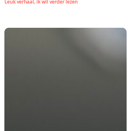
Leuk verhaal, ik wil verder lezen