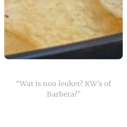
“Wat is nou leuker? KW's of
Barbera?”