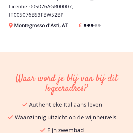
Licentie: 005076AGR00007,
IT005076B53FBW52BP
Montegrosso d'Asti, AT
Waar word je blij van bij dit
logeeradres?
Authentieke Italiaans leven
Waanzinnig uitzicht op de wijnheuvels
Fijn zwembad