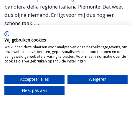
bandiera della regione italiana Piemonte. Dat weet
dus bijna niemand. Er ligt voor mij dus nog een
schone taak……
Wij gebruiken cookies
Mail Tante
We kunnen deze plaatsen voor analyse van onze bezoekersgegevens, om
onze website te verbeteren, gepersonaliseerde inhoud te tonen en om u
een geweldige website-ervaring te bieden. Voor meer informatie over de
Mijn Italiaanse tante brengt alles van de
cookies die we gebruiken opent u de instellingen.
Piemonte samen.
Accepteer alles
Weigeren
Idee bespreken?
Nee, pas aan
Translate