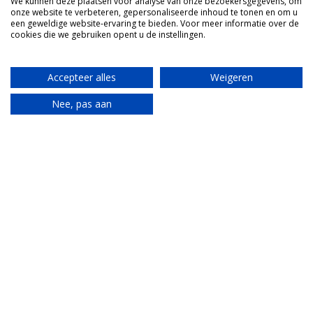
We kunnen deze plaatsen voor analyse van onze bezoekersgegevens, om
wellicht wat lang? Hierom dus. Je moet alert en
onze website te verbeteren, gepersonaliseerde inhoud te tonen en om u
kritisch zijn. En bij dit huis voelen we ons Sherlock
een geweldige website-ervaring te bieden. Voor meer informatie over de
cookies die we gebruiken opent u de instellingen.
Holmes.
Accepteer alles
Weigeren
Mail Tante
Nee, pas aan
Translate
Mijn Italiaanse tante brengt alles van de
Piemonte samen.
Idee bespreken?