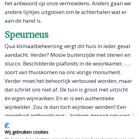
het antwoord op onze vermoedens. Anders gaan we
andere lijntjes uitgooien om te achterhalen wat er
aan de hand is.
Speurneus
Qua klimaatbeheersing vergt dit huis in ieder geval
aandacht. Verder? Mooie buitenzijde met stenen en
stucco. Beschilderde plafonds in de woonkamer……
soort van thuiskomen na ons vorige monument.
Verder moet het behoorlijk verbouwd worden, maar
dat schrikt ons niet af. De tuin is groot met uitzicht
én eigen wijnranken. En er is een authentieke
wijnkelder. Zou ik dan toch wijnboer worden? Een
zwembad ontbreekt nog….kortom: genoeg om over
na te denken. Samenvattend het groene huis is een
Wij gebruiken cookies
serieuze kanshebber. Waarom duurt onze zoektocht