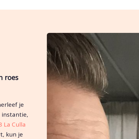
n roes
erleef je
 instantie,
 La Culla
t, kun je