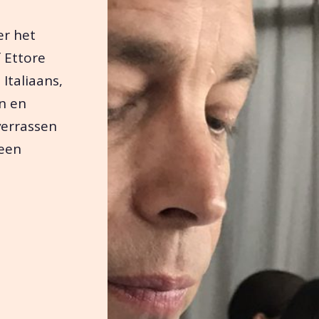
er het
 Ettore
Italiaans,
n en
verrassen
 een