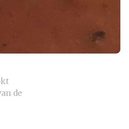
okt
van de