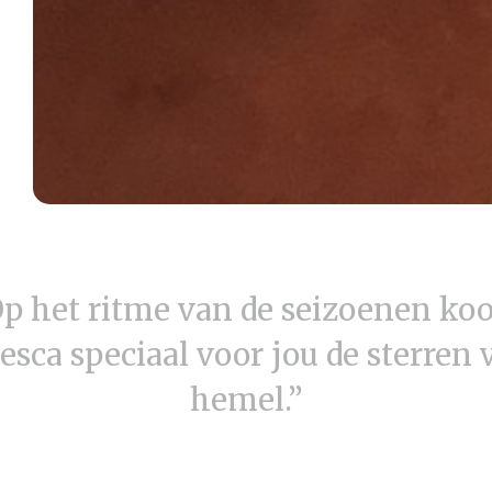
p het ritme van de seizoenen ko
esca speciaal voor jou de sterren 
hemel.”