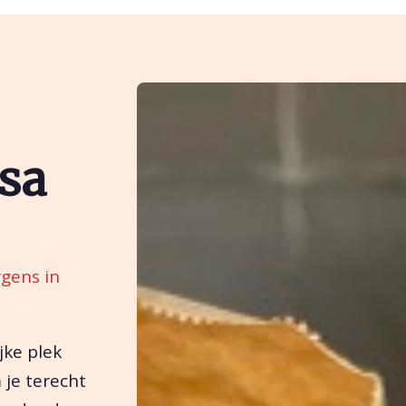
ssa
rgens in
jke plek
 je terecht