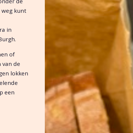
 onder de
e weg kunt
ra in
 Burgh.
hen of
n van de
gen lokken
velende
op een