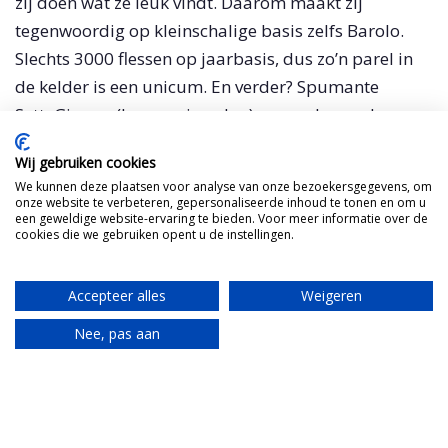
zij doen wat ze leuk vindt. Daarom maakt zij
tegenwoordig op kleinschalige basis zelfs Barolo.
Slechts 3000 flessen op jaarbasis, dus zo’n parel in
de kelder is een unicum. En verder? Spumante
SetteGiugno (haar verjaardag), geproduceerd
volgens methodo classico, Moscato d’Asti
Wij gebruiken cookies
(vanzelfsprekend) en drie verfijnde grappa’s.
We kunnen deze plaatsen voor analyse van onze bezoekersgegevens, om
onze website te verbeteren, gepersonaliseerde inhoud te tonen en om u
een geweldige website-ervaring te bieden. Voor meer informatie over de
cookies die we gebruiken opent u de instellingen.
Reservering wijn-spijsproeverij
Accepteer alles
Weigeren
Nee, pas aan
Translate