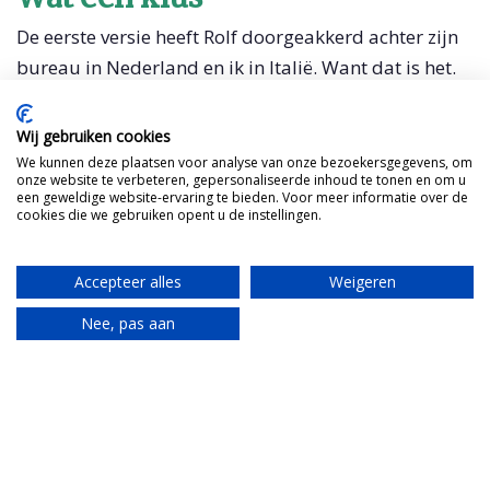
De eerste versie heeft Rolf doorgeakkerd achter zijn
bureau in Nederland en ik in Italië. Want dat is het.
Alle opmerkingen naar de geometra gestuurd.
Vervolgens krijg ik een totaal nieuwe opzet. What the
Wij gebruiken cookies
fuck? Was eerst alles gerubriceerd op werk, was het
We kunnen deze plaatsen voor analyse van onze bezoekersgegevens, om
onze website te verbeteren, gepersonaliseerde inhoud te tonen en om u
nu per ruimte opgesteld. Een goede verbetering,
een geweldige website-ervaring te bieden. Voor meer informatie over de
cookies die we gebruiken opent u de instellingen.
maar dat betekent opnieuw je helemaal verdiepen.
En eerlijk gezegd, dit is niet mijn hobby. De
geometra kreeg opeens haast, nog voordat ik versie
Accepteer alles
Weigeren
2 bekeken had, was hij al versie 3 begonnen. We
Nee, pas aan
hadden namelijk de eerste bouwer uitgenodigd voor
Translate
een rondje door het huis. Daaruit kwamen weer
zaken naar boven. Afijn, uiteindelijk zijn we
uitgekomen op versie 5 waarin werkelijk elk
stopcontact, elke muur, elke tegel beschreven staat.