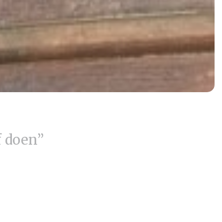
f doen”