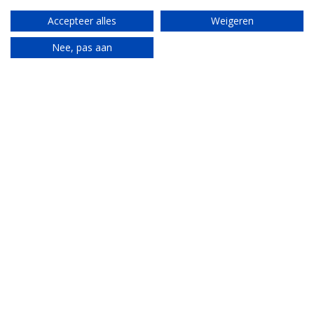
Mijn Italiaanse tante brengt alles van de
Accepteer alles
Weigeren
Piemonte samen.
Nee, pas aan
Translate
Idee bespreken?