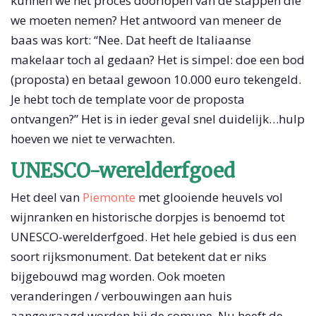
kunnen we het proces doorlopen van de stappen die
we moeten nemen? Het antwoord van meneer de
baas was kort: “Nee. Dat heeft de Italiaanse
makelaar toch al gedaan? Het is simpel: doe een bod
(proposta) en betaal gewoon 10.000 euro tekengeld.
Je hebt toch de template voor de proposta
ontvangen?” Het is in ieder geval snel duidelijk…hulp
hoeven we niet te verwachten.
UNESCO-werelderfgoed
Het deel van
Piemonte
met glooiende heuvels vol
wijnranken en historische dorpjes is benoemd tot
UNESCO-werelderfgoed. Het hele gebied is dus een
soort rijksmonument. Dat betekent dat er niks
bijgebouwd mag worden. Ook moeten
veranderingen / verbouwingen aan huis
aangevraagd worden bij de comune. Nu heeft de