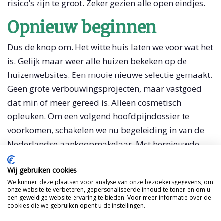
risico’s zijn te groot. Zeker gezien alle open eindjes.
Opnieuw beginnen
Dus de knop om. Het witte huis laten we voor wat het
is. Gelijk maar weer alle huizen bekeken op de
huizenwebsites. Een mooie nieuwe selectie gemaakt.
Geen grote verbouwingsprojecten, maar vastgoed
dat min of meer gereed is. Alleen cosmetisch
opleuken. Om een volgend hoofdpijndossier te
voorkomen, schakelen we nu begeleiding in van de
Nederlandse aankoopmakelaar. Met hernieuwde
energie zetten we onze zoektocht voort. Piemonte, tot
Wij gebruiken cookies
over drie weken!
We kunnen deze plaatsen voor analyse van onze bezoekersgegevens, om
onze website te verbeteren, gepersonaliseerde inhoud te tonen en om u
een geweldige website-ervaring te bieden. Voor meer informatie over de
Mail Tante
cookies die we gebruiken opent u de instellingen.