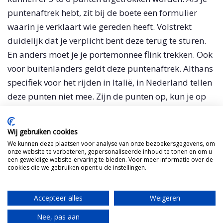
puntenaftrek hebt, zit bij de boete een formulier
waarin je verklaart wie gereden heeft. Volstrekt
duidelijk dat je verplicht bent deze terug te sturen.
En anders moet je je portemonnee flink trekken. Ook
voor buitenlanders geldt deze puntenaftrek. Althans
specifiek voor het rijden in Italië, in Nederland tellen
deze punten niet mee. Zijn de punten op, kun je op
verkeerscursus. Daarmee valt 6 punten te verdienen.
Elk jaar dat je daarna braaf volgens de
Wij gebruiken cookies
snelheidslimiet rijdt, krijg je 2 punten erbij met een
We kunnen deze plaatsen voor analyse van onze bezoekersgegevens, om
maximum van 20 punten.
onze website te verbeteren, gepersonaliseerde inhoud te tonen en om u
een geweldige website-ervaring te bieden. Voor meer informatie over de
cookies die we gebruiken opent u de instellingen.
Groene envelop
Overigens ben ik ook een keer staande gehouden.
Accepteer alles
Weigeren
Ouderwetste politiecontrole in mijn dorp. Dat ging
Nee, pas aan