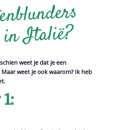
tenblunders
oorko
talië?
chien weet je dat je een
. Maar weet je ook waarom? Ik heb
et.
1: