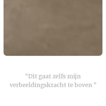
“Dit gaat zelfs mijn
verbeeldingskracht te boven ”