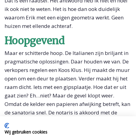
Dat is een raadsel. Het antwoord heb ik niet en hoef
ik ook niet te weten. Het is hoe dan ook duidelijk
waarom Erik met een eigen geometra werkt. Geen
huizen met ellende achteraf.
Hoopgevend
Maar er schitterde hoop. De Italianen zijn briljant in
pragmatische oplossingen. Daar houden we van. De
verkopers regelen een Koos Klus. Hij maakt de muur
open om een deur te plaatsen. Verder maakt hij het
raam dicht. Iets met een gipsplaatje. Hoe dat er uit
gaat zien? Eh…niet? Maar de gevel klopt weer.
Omdat de kelder een papieren afwijking betreft, kan
de sanatoria snel. De notaris is akkoord met de
overdracht als de sanatoria maar in gang is gezet en
de gevel weer klopt. Omdat we toch gaan
Wij gebruiken cookies