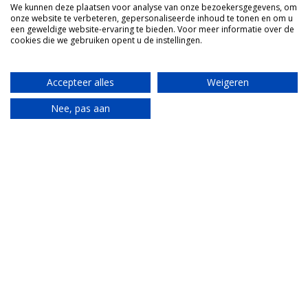
verbouwen, kunnen we de boel dan weer verfraaien.
We kunnen deze plaatsen voor analyse van onze bezoekersgegevens, om
onze website te verbeteren, gepersonaliseerde inhoud te tonen en om u
Het heeft ons in ieder geval op het idee gebracht om
een geweldige website-ervaring te bieden. Voor meer informatie over de
cookies die we gebruiken opent u de instellingen.
ook de andere twee dichtgemetselde ramen te
openen. Het grappige is, tijdens een bezichtiging zie
je dingen, maar je registreert niet alles bewust. We
Accepteer alles
Weigeren
hadden deze mogelijkheid nog niet bedacht. Ook
Nee, pas aan
had ik niet gezien dat die ene gecreëerde deur ook
Translate
geen schoonheid is. Kortom, een paar weken uitstel
van vertrek levert ons uiteindelijk een mooier huis
op. Pure winst.
Mail Tante
Mijn Italiaanse tante brengt alles van de
Piemonte samen.