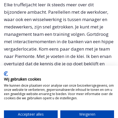
Elke truffeljacht leer ik steeds meer over dit
bijzondere ambacht. Parellellen met de werkvloer,
waar ook een wisselwerking is tussen manager en
medewerkers, zijn snel getrokken. Je kunt met je
management team een training volgen. Gortdroog
met interactiemomenten in de banken van een hippe
vergaderlocatie. Kom eens paar dagen met je team
naar Piemonte. Met je voeten in de klei. Ik ben ervan
overtuigd dat de kennis die je op doet beklijft en
nooit meer vergeet. Met veel plezier stel ik een reis
voor jullie team samen, met onderdeel
truffels
Wij gebruiken cookies
zoeken
.
We kunnen deze plaatsen voor analyse van onze bezoekersgegevens, om
onze website te verbeteren, gepersonaliseerde inhoud te tonen en om u
een geweldige website-ervaring te bieden. Voor meer informatie over de
cookies die we gebruiken opent u de instellingen.
Mail Tante
Accepteer alles
Weigeren
Mijn Italiaanse tante brengt alles van de