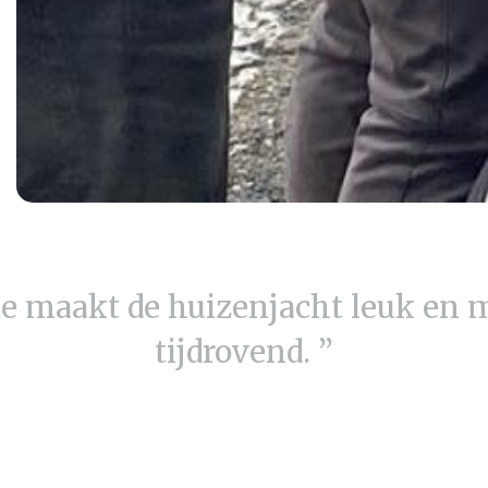
e maakt de huizenjacht leuk en 
tijdrovend. ”