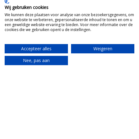
Wij gebruiken cookies
Mijn Italiaanse tante brengt alles van de
We kunnen deze plaatsen voor analyse van onze bezoekersgegevens, om
Piemonte samen.
onze website te verbeteren, gepersonaliseerde inhoud te tonen en om u
een geweldige website-ervaring te bieden. Voor meer informatie over de
cookies die we gebruiken opent u de instellingen.
Idee bespreken?
Accepteer alles
Weigeren
Nee, pas aan
Translate
Populaire accommodaties