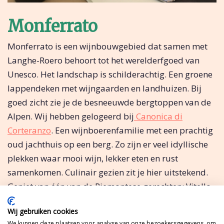
Monferrato
Monferrato is een wijnbouwgebied dat samen met
Langhe-Roero behoort tot het werelderfgoed van
Unesco. Het landschap is schilderachtig. Een groene
lappendeken met wijngaarden en landhuizen. Bij
goed zicht zie je de besneeuwde bergtoppen van de
Alpen. Wij hebben gelogeerd bij
Canonica di
Corteranzo
. Een wijnboerenfamilie met een prachtig
oud jachthuis op een berg. Zo zijn er veel idyllische
plekken waar mooi wijn, lekker eten en rust
samenkomen. Culinair gezien zit je hier uitstekend.
Geniet van één van de Piemontese gerechten: Vitello
Tonato, Robiola di Roccaverano (geitenkaas), grissini
Wij gebruiken cookies
(broodstengels) of iets met
truffels
of
We kunnen deze plaatsen voor analyse van onze bezoekersgegevens, om