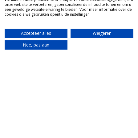
paddenstoelen. In de lokale restaurantjes eet je top.
onze website te verbeteren, gepersonaliseerde inhoud te tonen en om u
een geweldige website-ervaring te bieden. Voor meer informatie over de
Is bij je agriturismo een restaurant aanwezig, ga dan
cookies die we gebruiken opent u de instellingen.
toch een keer in een dorp of stad in de regio eten.
Laat je verrassen!
Accepteer alles
Weigeren
Nee, pas aan
Translate