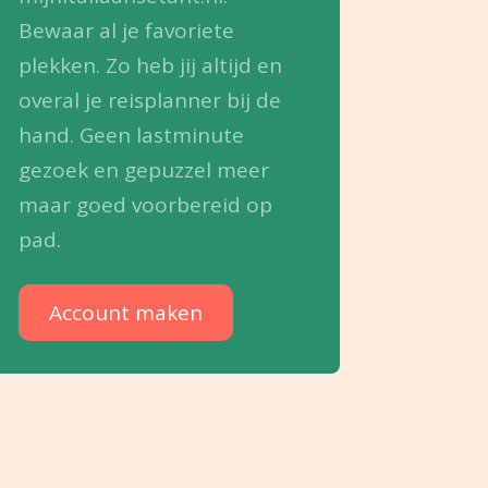
Bewaar al je favoriete
plekken. Zo heb jij altijd en
overal je reisplanner bij de
hand. Geen lastminute
gezoek en gepuzzel meer
maar goed voorbereid op
pad.
Account maken