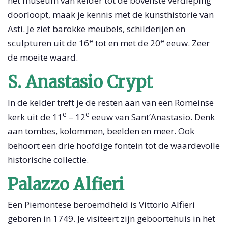
het museum van kelder tot de bovenste verdieping
doorloopt, maak je kennis met de kunsthistorie van
Asti. Je ziet barokke meubels, schilderijen en
e
e
sculpturen uit de 16
tot en met de 20
eeuw. Zeer
de moeite waard.
S. Anastasio Crypt
In de kelder treft je de resten aan van een Romeinse
e
e
kerk uit de 11
– 12
eeuw van Sant’Anastasio. Denk
aan tombes, kolommen, beelden en meer. Ook
behoort een drie hoofdige fontein tot de waardevolle
historische collectie.
Palazzo Alfieri
Een Piemontese beroemdheid is Vittorio Alfieri
geboren in 1749. Je visiteert zijn geboortehuis in het