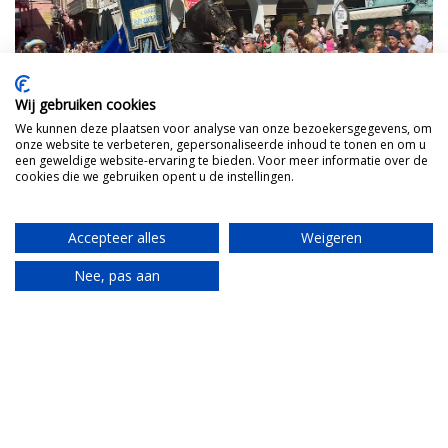
Wij gebruiken cookies
We kunnen deze plaatsen voor analyse van onze bezoekersgegevens, om
onze website te verbeteren, gepersonaliseerde inhoud te tonen en om u
een geweldige website-ervaring te bieden. Voor meer informatie over de
cookies die we gebruiken opent u de instellingen.
Accepteer alles
Weigeren
Historische parade
Nee, pas aan
Vooraf aan de race is een enorme historische optocht
Translate
met honderden deelnemers in middeleeuwse
kostuums. Trommels. Vlaggenzwaaiers. Edellieden.
Priesters. Het lijkt alsof je per ongeluk een
tijdmachine bent ingestapt. Uiterst vermakelijk. Ook
dit mag je niet missen als je naar de Palio van Asti